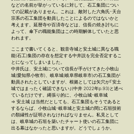
などの名前が挙がっているに対して、石工集団につい
ての記載がありません。これは、敵対した六角氏･天台
宗系の石工集団を動員したことによるのではないかと
考えます。延暦寺や百済寺などは、信長の焼き討ちに
よって、傘下の職能集団はこの時期解体していたと思
われます。
ここまで書いてくると、観音寺城と安土城に異なる職
能(石工)集団の存在を想定する中井説を完全否定するこ
とになってしまいました。
中井氏は、安土城について信長が手がけてきた小牧山
城(愛知県小牧市)、岐阜城(岐阜県岐阜市)の石工集団が
動員されたとしていますが、根拠としては矢穴が｢安土
城ではまったく確認できない｣(中井 2022年p.93)と述べ
ているだけです。縄張り的に、小牧山城･岐阜城
⇒ 安土城 は当然だとしても、石工集団もそうであると
するならば、小牧山城･岐阜城と安土城の間に石垣技術
の類縁性が証明されなければなりません。私見として
は、岐阜城の石垣を築いたチャート使いの石工集団に
出る幕はなかったと思いますが。どうでしょうか。