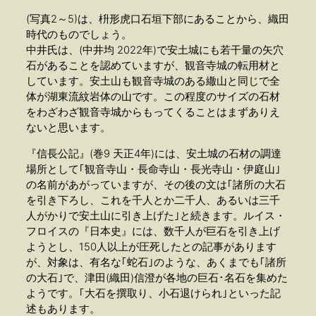
(写真2～5)は、枡形虎口石垣下部にあることから、織田
時代のものでしょう。
中井氏は、(中井均 2022年)で安土城にも若干量の矢穴
石があることを認めていますが、観音寺城の転用材と
しています。安土山も観音寺城のある繖山と同じで全
体が湖東流紋岩体の山です。この程度のサイズの石材
をわざわざ観音寺城からもってくることはまずありえ
ないと思います。
『信長公記』(巻9 天正4年)には、安土城の石材の調達
場所として｢観音寺山・長命寺山・長光寺山・伊庭山｣
の名前があがっていますが、その後の文は｢諸所の大石
を引き下ろし、これを千人とか二千人、あるいは三千
人がかりで安土山に引き上げた｣と続きます。ルイス・
フロイスの『日本史』には、数千人が巨石を引き上げ
ようとし、150人以上が圧死したとの記事があります
が、対象は、有名な｢蛇石｣のような、あくまでも｢諸所
の大石｣で、津田(織田)信澄が各地の巨石･名石を集めた
ようです。｢大石を撰取り、小石退けられ｣といった記
述もあります。