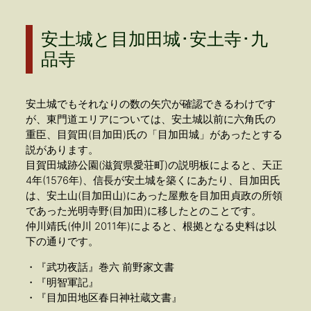
安土城と目加田城･安土寺･九
品寺
安土城でもそれなりの数の矢穴が確認できるわけです
が、東門道エリアについては、安土城以前に六角氏の
重臣、目賀田(目加田)氏の「目加田城」があったとする
説があります。
目賀田城跡公園(滋賀県愛荘町)の説明板によると、天正
4年(1576年)、信長が安土城を築くにあたり、目加田氏
は、安土山(目加田山)にあった屋敷を目加田貞政の所領
であった光明寺野(目加田)に移したとのことです。
仲川靖氏(仲川 2011年)によると、根拠となる史料は以
下の通りです。
・『武功夜話』巻六 前野家文書
・『明智軍記』
・『目加田地区春日神社蔵文書』