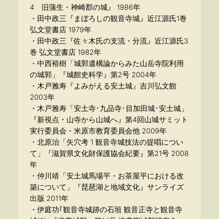
4 旧蒲生・神崎郡の城』 1986年
・田中政三『まぼろしの観音寺城』近江源氏1巻
弘文堂書店 1979年
・田中政三『佐々木氏の支流・分流』近江源氏3
巻 弘文堂書店 1982年
・中西裕樹「城郭遺構論からみた山岳寺院利用
の城郭」『城館史科学』第2号 2004年
・木戸雅寿『よみがえる安土城』吉川弘文館
2003年
・木戸雅寿「安土寺･九品寺･目加田城･安土城」
『新視点・山寺から山城へ』第4回山城サミット
実行委員会・米原市教育委員会他 2009年
・北原治「矢穴考 1 観音寺城技法の提唱につい
て」『滋賀県文化財保護協会紀要』第21号 2008
年
・仲川靖「安土城馬場平・お茶屋平における改
築について」『琵琶湖と地域文化』サンライズ
出版 2011年
・伊庭功｢観音寺城跡の石垣 観音正寺と観音寺