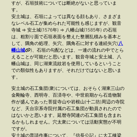
すが、石垣技術については断絶がないと思っていま
す。
安土城は、石垣によっては異なる顔もあり、さまざま
なレベル石工が集められた可能性も感じますが、観音
寺城 ⇒ 安土城(1576年) ⇒ 八幡山城(1585年) の石垣
は、粗割り面で石垣表面を整えた整層乱積みを基本と
して、隅角の処理、矢穴、隅角石に対する連続矢穴(
八
幡山城
)、石垣の勾配などは、一連の流れの中でとら
えることが可能だと思います。観音寺城と安土城、八
幡山城は、同じ湖東流紋岩を使用しているということ
での類似性もありますが、それだけではないと思いま
す。
安土城の石工集団(衆)については、おそらく湖東三山の
金剛輪寺、西明寺、百済寺や、中世前期から石造物製
作が盛んであった菩提寺山や岩根山(十二坊)周辺の寺院
など、天台宗系寺院付属の石工集団が動員されたので
はないかと思います。延暦寺関連の石工集団も含まれ
るかもしれません。穴太衆については活動実態が不明
ですが。
安土城の普請作事について、『信長公記』に大工棟梁