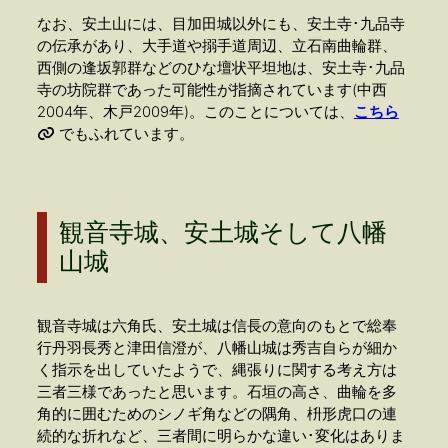
なお、安土山には、目加田城以外にも、安土寺･九品寺
の伝承があり、大手道や搦手道周辺、立石南曲輪群、
西側の逢坂郭群などのひな壇状平坦地は、安土寺･九品
寺の坊院群であった可能性が指摘されています(中西
2004年、木戸2009年)。このことについては、
こちら
でもふれています。
観音寺城、安土城そして八幡
山城
観音寺城は六角氏、安土城は信長の意向のもとで総奉
行丹羽長秀と津田信澄が、八幡山城は秀吉自らが細か
く指示を出していたようで、縄張りに関する考え方は
三者三様であったと思います。石垣の高さ、曲輪を多
角的に囲むためのシノギ角などの隅角、枡形虎口の連
続的な折れなど、三者間に明らかな違い･変化はありま