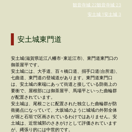
観音寺城 22
観音寺城 23
安土城 1
安土城 3
安土城東門道
安土城(滋賀県近江八幡市･東近江市)、東門道東門口の
御茶屋平です。
安土城には、大手道、百々橋口道、搦手口道(台所道)、
七曲道、東門道の登城道があります。東門道東門口
は、安土城の東端にあって街道と接している防衛上の
要衝で、屋根部には御茶屋平、馬場平といった曲輪群
が配置されています。
安土城は、尾根ごとに配置された独立した曲輪群が防
衛拠点になっていて、大坂城のように城域の外郭全体
が堀と石垣で区画されているわけではありません。安
土城は、近世城郭のさきがけとして評価されています
が、縄張り的には中世的です。