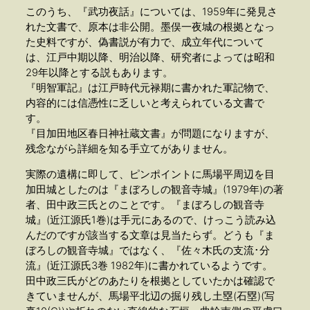
このうち、『武功夜話』については、1959年に発見さ
れた文書で、原本は非公開。墨俣一夜城の根拠となっ
た史料ですが、偽書説が有力で、成立年代について
は、江戸中期以降、明治以降、研究者によっては昭和
29年以降とする説もあります。
『明智軍記』は江戸時代元禄期に書かれた軍記物で、
内容的には信憑性に乏しいと考えられている文書で
す。
『目加田地区春日神社蔵文書』が問題になりますが、
残念ながら詳細を知る手立てがありません。
実際の遺構に即して、ピンポイントに馬場平周辺を目
加田城としたのは『まぼろしの観音寺城』(1979年)の著
者、田中政三氏とのことです。『まぼろしの観音寺
城』(近江源氏1巻)は手元にあるので、けっこう読み込
んだのですが該当する文章は見当たらず。どうも『ま
ぼろしの観音寺城』ではなく、『佐々木氏の支流･分
流』(近江源氏3巻 1982年)に書かれているようです。
田中政三氏がどのあたりを根拠としていたかは確認で
きていませんが、馬場平北辺の掘り残し土塁(石塁)(写