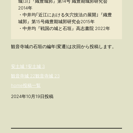
城(3)｣『織豊城郭』第14号 織豊期城郭研究会
2014年
・中井均｢近江における矢穴技法の展開｣『織豊
城郭』第15号織豊期城郭研究会2015年
・中井均『戦国の城と石垣』高志書院 2022年
観音寺城の石垣の編年(変遷)は次回から投稿します。
安土城 1
安土城 3
観音寺城 22
観音寺城 23
home
投稿一覧
2024年10月19日投稿