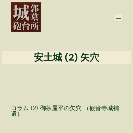
内
容
を
ス
キ
ッ
プ
安土城 (2) 矢穴
コラム (2) 御茶屋平の矢穴 （観音寺城補
遺）