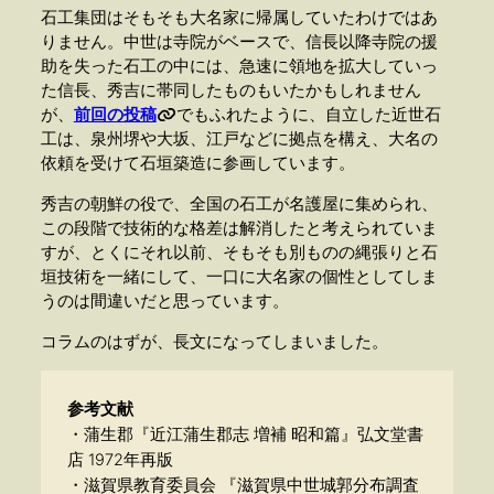
石工集団はそもそも大名家に帰属していたわけではあ
りません。中世は寺院がベースで、信長以降寺院の援
助を失った石工の中には、急速に領地を拡大していっ
た信長、秀吉に帯同したものもいたかもしれません
が、
前回の投稿
でもふれたように、自立した近世石
工は、泉州堺や大坂、江戸などに拠点を構え、大名の
依頼を受けて石垣築造に参画しています。
秀吉の朝鮮の役で、全国の石工が名護屋に集められ、
この段階で技術的な格差は解消したと考えられていま
すが、とくにそれ以前、そもそも別ものの縄張りと石
垣技術を一緒にして、一口に大名家の個性としてしま
うのは間違いだと思っています。
コラムのはずが、長文になってしまいました。
参考文献
・蒲生郡『近江蒲生郡志 増補 昭和篇』弘文堂書
店 1972年再版
・滋賀県教育委員会 『滋賀県中世城郭分布調査