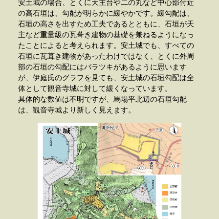
安土城の場合、とくに天主台や二の丸など中心部付近
の高石垣は、勾配が明らかに緩やかです。緩勾配は、
石垣の高さを出すため工夫であるとともに、石垣が天
主など重量級の瓦葺き建物の基礎を兼ねるようになっ
たことによると考えられます。安土城でも、すべての
石垣に瓦葺き建物があったわけではなく、とくに外周
部の石垣の勾配にはバラツキがあるように思います
が、伊庭氏のグラフを見ても、安土城の石垣勾配は全
体として観音寺城に対して緩くなっています。
具体的な数値は不明ですが、馬場平北辺の石垣勾配
は、観音寺城より新しく見えます。