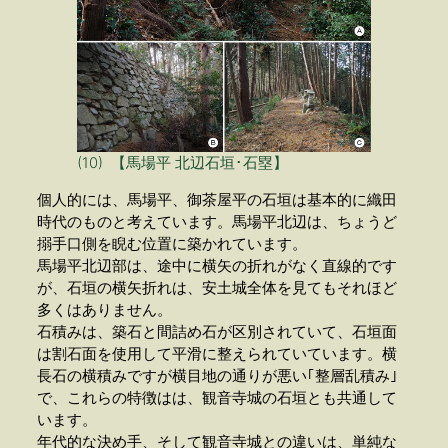
(10) 【馬場平 北辺石垣･石塁】
個人的には、馬場平、御茶屋平の石垣は基本的に織田
時代のものと考えています。馬場平北辺は、ちょうど
搦手口側を睨む位置に築かれています。
馬場平北辺部は、途中に横矢の折れがなく直線的です
が、石垣の横矢折れは、安土城全体を見てもそれほど
多くはありません。
石積みは、築石と間詰め石が区別されていて、石垣面
は割石面を使用して平滑に整えられていています。横
長石の横積みですが横目地の通りが悪い｢整層乱積み｣
で、これらの特徴はは、観音寺城の石垣とも共通して
います。
年代的な決め手、そして観音寺城との違いは、単純な