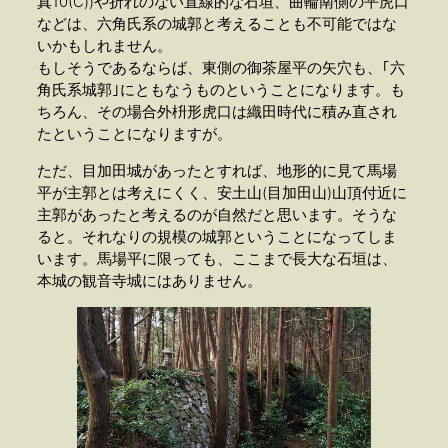
真10(C))や折れのない直線的な石垣、曲輪南側の平虎口
などは、六角氏系の城郭と考えることも不可能ではな
いかもしれません。
もしそうであるならば、東側の御茶屋平の矢穴も、｢六
角氏系城郭｣にともなうものということになります。も
ちろん、その場合外枡形虎口は織田時代に積み直され
たということになりますが。
ただ、目加田城があったとすれば、地形的に見て馬場
平が主郭とは考えにくく、安土山(目加田山)山頂付近に
主郭があったと考えるのが自然だと思います。そうな
ると。それなりの規模の城郭ということになってしま
います。馬場平に限っても、ここまで長大な石垣は、
本城の観音寺城にはありません。