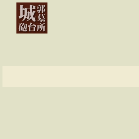
内
容
を
ス
キ
ッ
プ