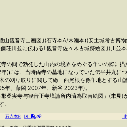
観音寺山画図｣(石寺本A/木瀬本)(安土城考古博物館 
五個荘川並に伝わる｢観音寺佐々木古城跡絵図｣(川並本)
実寺の間で勃発した山内の境界をめぐる争いの際に描
692年)には、当時両寺の墓地になっていた伝平井丸
ては、柴木の刈り取りに関して繖山西尾根を係争地とする山論
年、藤岡 2007年、新谷 2023年)。
桑実寺与観音正寺境論所内済為取替絵図」(未見)が作
す。
石寺本B
DL
川