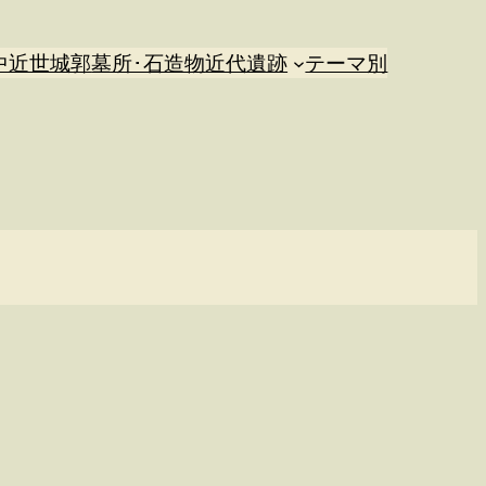
中近世城郭
墓所･石造物
近代遺跡
テーマ別