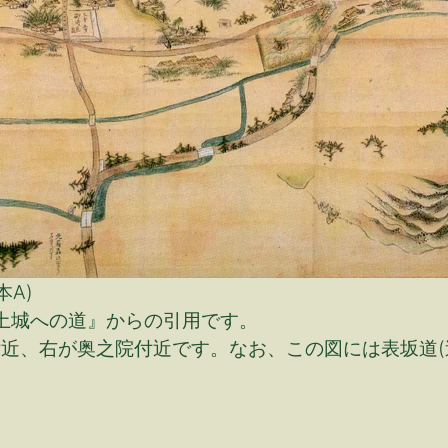
A)
土城への道』からの引用です。
付近、右が奥之院付近です。なお、この図には表坂道(