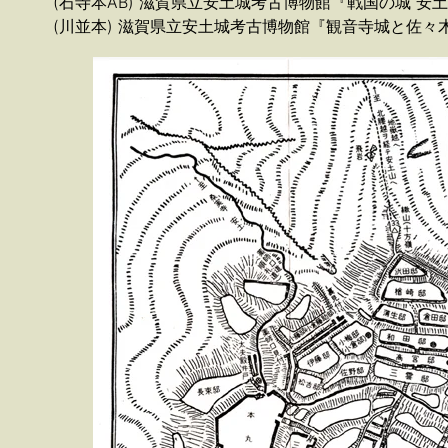
(石寺本AB) 滋賀県立安土城考古博物館『戦国の城 安土
(川並本) 滋賀県立安土城考古博物館『観音寺城と佐々木