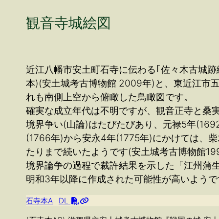
観音寺城絵図
近江八幡市安土町石寺に伝わる｢佐々木古城跡繖山
本)(安土城考古博物館 2009年)と、東近江市
れも南側上空から俯瞰した鳥瞰図です。
確実な成立年代は不明ですが、観音正寺と桑
境界争い(山論)はたびたびあり、元禄5年(1
(1766年)から安永4年(1775年)にかけ
たりまで続いたようです(安土城考古博物館1995
境界論争の過程で裁許結果を示した「江州蒲生郡
明和3年以降に作成された可能性が高いようで
石寺本A
DL