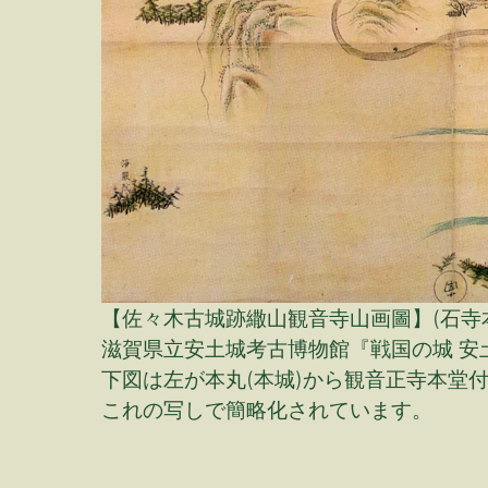
【佐々木古城跡繖山観音寺山画圖】(石寺本
滋賀県立安土城考古博物館『戦国の城 安
下図は左が本丸(本城)から観音正寺本堂
これの写しで簡略化されています。