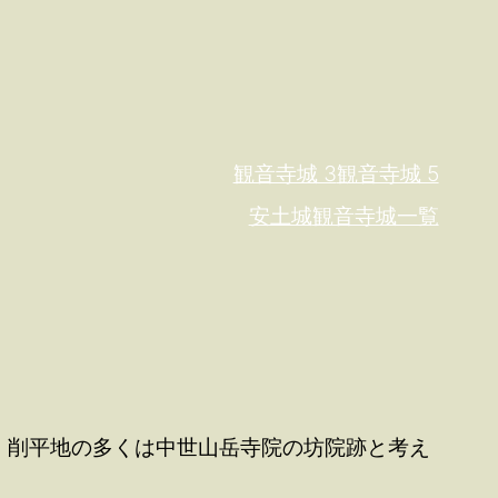
観音寺城 3
観音寺城 5
安土城
観音寺城一覧
、削平地の多くは中世山岳寺院の坊院跡と考え