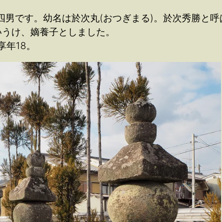
長の四男です。幼名は於次丸(おつぎまる)。於次秀勝と
いうけ、嫡養子としました。
享年18。