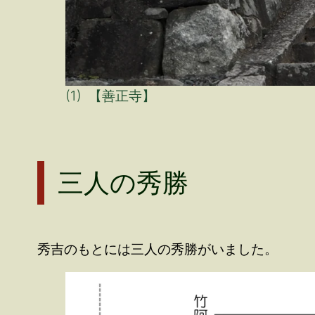
(1) 【善正寺】
三人の秀勝
秀吉のもとには三人の秀勝がいました。