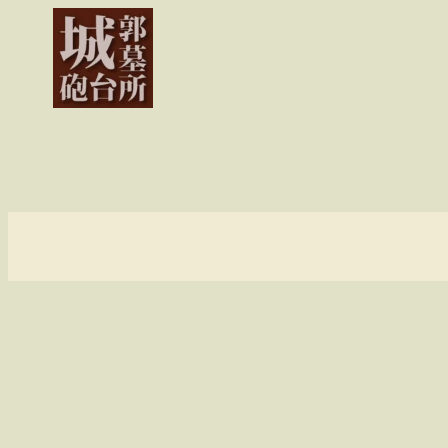
内
容
を
ス
キ
ッ
プ