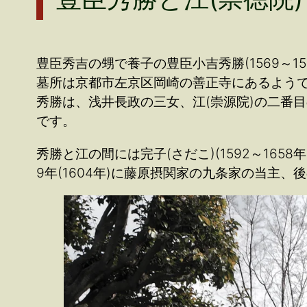
豊臣秀吉の甥で養子の豊臣小吉秀勝(1569～15
墓所は京都市左京区岡崎の善正寺にあるよう
秀勝は、浅井長政の三女、江(崇源院)の二番
です。
秀勝と江の間には完子(さだこ)(1592～1
9年(1604年)に藤原摂関家の九条家の当主、