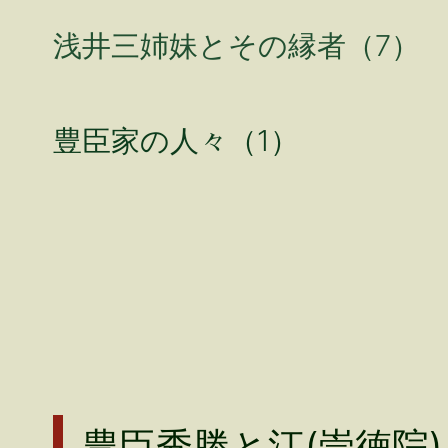
浅井三姉妹とその縁者（7）
豊臣家の人々（1）
豊臣秀勝と江(崇徳院)