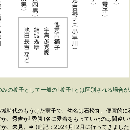
のみの養子として一般の｢養子｣とは区別される場合
江長浜城時代のもうけた実子で、幼名は石松丸。便宜的
が、秀吉が｢秀勝｣名に愛着をもっていたのは間違い
、未見。⇒ (追記：2024月12月に行ってきました