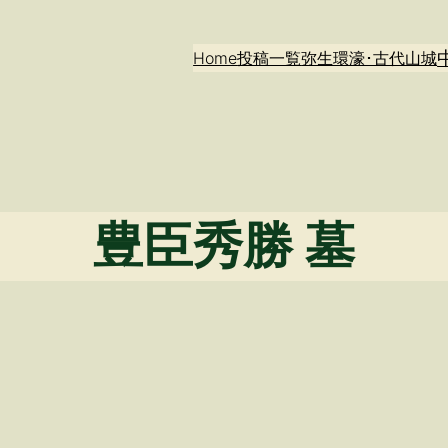
Home
投稿一覧
弥生環濠･古代山城
豊臣秀勝 墓