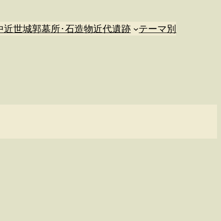
中近世城郭
墓所･石造物
近代遺跡
テーマ別