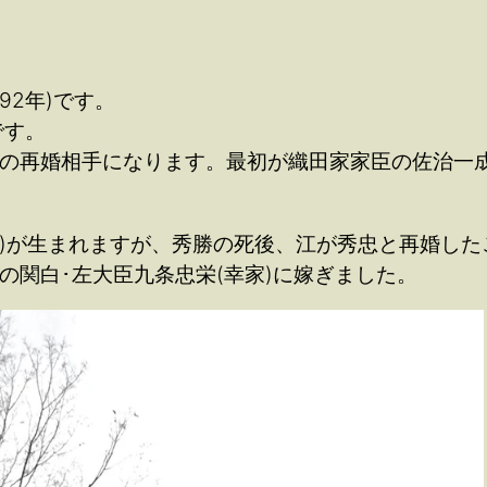
92年)です。
です。
目の再婚相手になります。最初が織田家家臣の佐治一成
658年)が生まれますが、秀勝の死後、江が秀忠と再婚
後の関白･左大臣九条忠栄(幸家)に嫁ぎました。