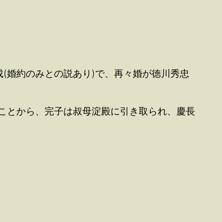
(婚約のみとの説あり)で、再々婚が徳川秀忠
したことから、完子は叔母淀殿に引き取られ、慶長