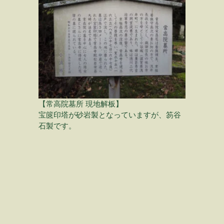
【常高院墓所 現地解
板】
宝篋印塔が砂岩製となっていますが、笏谷
石製です。