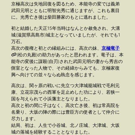
京極高次は失地回復を図るため、本能寺の変では義弟
武田元明とともに明智光秀に通じますが、これも裏目
に。光秀亡き後は柴田勝家のもとに逃れました。
初と結婚した天正15年当時はなんとか赦免され、大溝
城(滋賀県高島市)城主となっていましたが、それでも1
万石。
高次の復権と初との縁組みには、高次の妹、
京極竜子
(松の丸殿)の助力があったと思われます。竜子は、本
能寺の変後に謀殺(自刃)された武田元明の妻から秀吉の
側室となった人物で、その経緯からみても、京極家復
興へ向けての並々ならぬ執念を感じます。
高次は、関ヶ原の戦いに先立つ大津城籠城戦で毛利元
康、立花宗茂らの西軍を足止めした功により、若狭一
国を与えられて小浜藩主となりました。
高次と初の間に子はなく、高次亡き後、初は常高院を
名乗り、大坂の陣の際には豊臣方の使者として仲介に
尽力します。
結局、初は、人生で小谷城、北ノ庄城、大津城、大坂
城の落城を経験することとなりました。