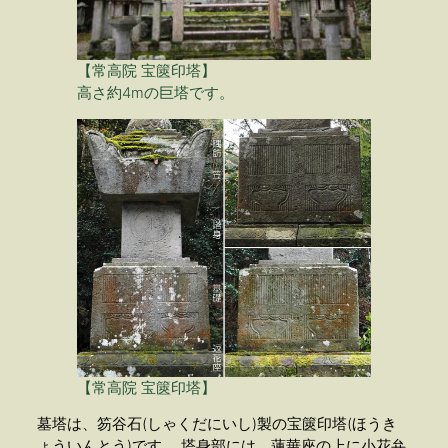
【常高院 宝篋印塔】
高さ約4mの巨塔です。
【常高院 宝篋印塔】
墓塔は、笏谷石(しゃくだにいし)製の宝篋印塔(ほうき
ょういんとう)です。 塔身部には、蓮華座の上に小花弁