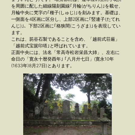
を周囲に配した細線陽刻園線｢月輪(がちりん)｣を載せ、
月輪中央に梵字の｢種子(しゅじ)｣を刻みます。基礎は、
一側面を4区画に区分し、上部2区画に｢竪連子(たてれ
んじ)｣、下部2区画に｢格狭間(こうざま)｣を表現してい
ます。
これは、笏谷石製であることを含め、「越前式荘厳」
「越前式宝篋印塔｣と呼ばれています。
正面中央には、法名「常高寺松岩栄昌大姉」、左右に
命日の「寛永十暦癸酉年｣ ｢八月廾七日」(寛永10年
(1633年)8月27日)とあります。