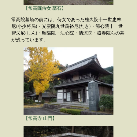
【常高院侍女 墓石】
常高院墓塔の前には、侍女であった桂久院十一世恵林
尼(小少将局)・光雲院九世義裕尼(たき)・節心院十一世
智栄尼(しん)・昭陽院・法心院・清涼院・盛春院らの墓
が残っています。
【常高寺 山門】