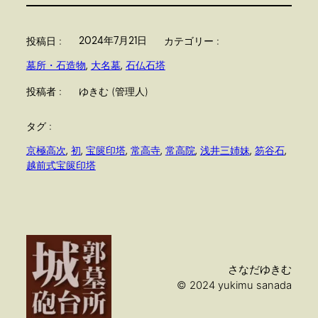
2024年7月21日
投稿日 :
カテゴリー :
墓所・石造物
, 
大名墓
, 
石仏石塔
投稿者 :
ゆきむ (管理人)
タグ :
京極高次
, 
初
, 
宝篋印塔
, 
常高寺
, 
常高院
, 
浅井三姉妹
, 
笏谷石
, 
越前式宝篋印塔
さなだゆきむ
© 2024 yukimu sanada