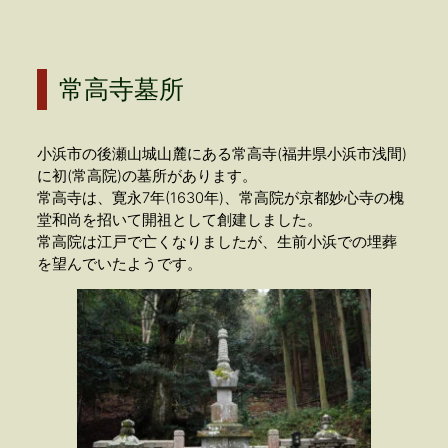
常高寺墓所
小浜市の後瀬山城山麓にある常高寺(福井県小浜市浅間)
に初(常高院)の墓所があります。
常高寺は、寛永7年(1630年)、常高院が京都妙心寺の槐
堂和尚を招いて開祖として創建しました。
常高院は江戸で亡くなりましたが、生前小浜での埋葬
を望んでいたようです。