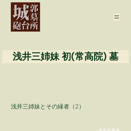
内
容
を
ス
キ
ッ
プ
浅井三姉妹 初(常高院) 墓
浅井三姉妹とその縁者（2）
大名武将墓