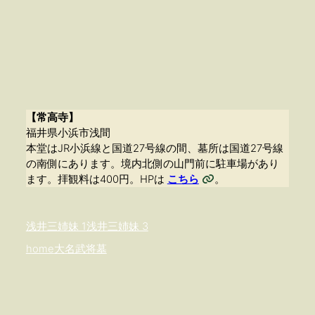
【常高寺】
福井県小浜市浅間
本堂はJR小浜線と国道27号線の間、墓所は国道27号線
の南側にあります。境内北側の山門前に駐車場があり
ます。拝観料は400円。HPは
こちら
。
浅井三姉妹 1
浅井三姉妹 3
home
大名武将墓