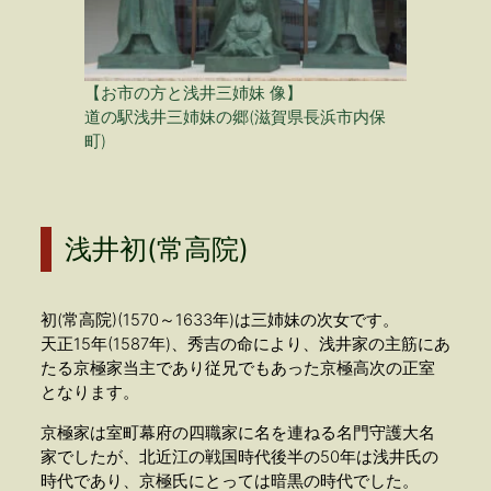
【お市の方と浅井三姉妹 像】
道の駅浅井三姉妹の郷(滋賀県長浜市内保
町)
浅井初(常高院)
初(常高院)(1570～1633年)は三姉妹の次女です。
天正15年(1587年)、秀吉の命により、浅井家の主筋にあ
たる京極家当主であり従兄でもあった京極高次の正室
となります。
京極家は室町幕府の四職家に名を連ねる名門守護大名
家でしたが、北近江の戦国時代後半の50年は浅井氏の
時代であり、京極氏にとっては暗黒の時代でした。