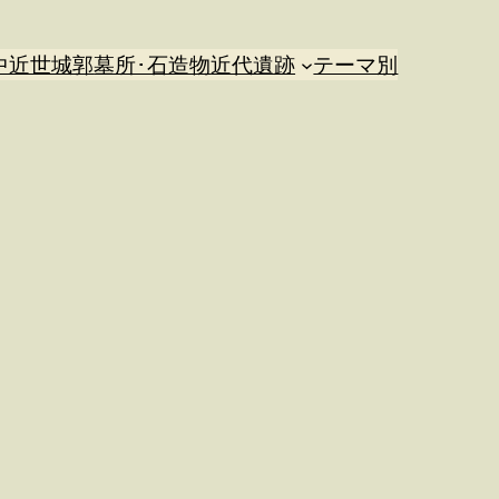
中近世城郭
墓所･石造物
近代遺跡
テーマ別