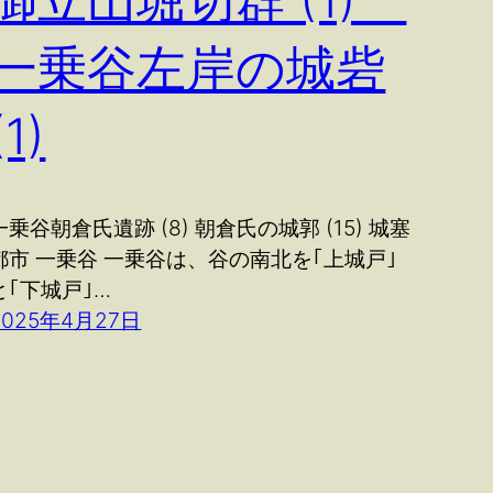
御立山堀切群 (1)
一乗谷左岸の城砦
(1)
一乗谷朝倉氏遺跡 (8) 朝倉氏の城郭 (15) 城塞
都市 一乗谷 一乗谷は、谷の南北を｢上城戸｣
と｢下城戸｣…
2025年4月27日