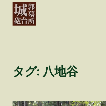
内
容
を
ス
キ
ッ
プ
タグ:
八地谷