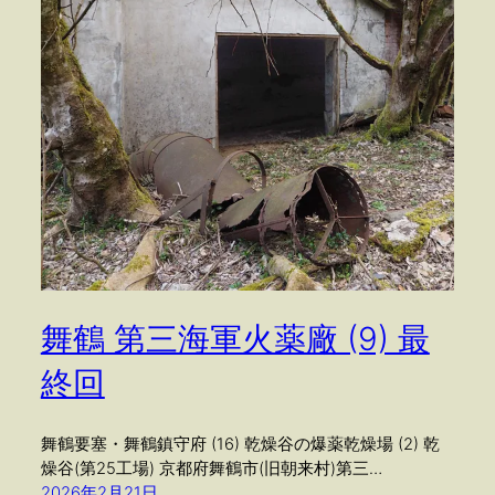
舞鶴 第三海軍火薬廠 (9) 最
終回
舞鶴要塞・舞鶴鎮守府 (16) 乾燥谷の爆薬乾燥場 (2) 乾
燥谷(第25工場) 京都府舞鶴市(旧朝来村)第三…
2026年2月21日