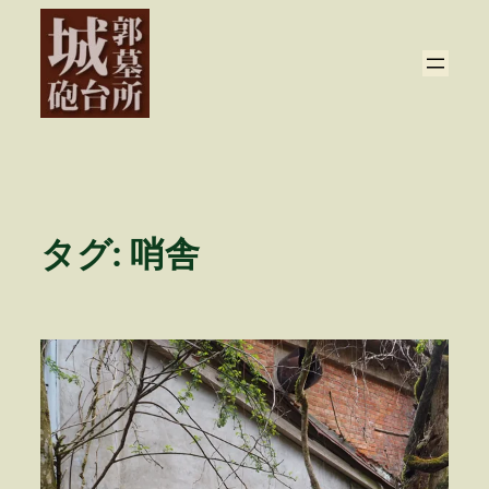
内
容
を
ス
キ
ッ
プ
タグ:
哨舎