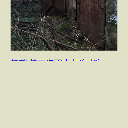
舞鶴 第三海軍火薬廠 (6)
舞鶴要塞・舞鶴鎮守府 (13) 検査場地区 爆薬庫･炸薬庫
他 検査場(鋳造成形工場) 第三海軍火薬廠朝来工場第…
2026年2月5日