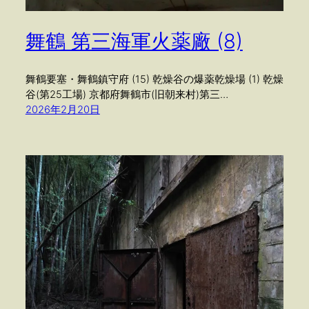
舞鶴 第三海軍火薬廠 (8)
舞鶴要塞・舞鶴鎮守府 (15) 乾燥谷の爆薬乾燥場 (1) 乾燥
谷(第25工場) 京都府舞鶴市(旧朝来村)第三…
2026年2月20日