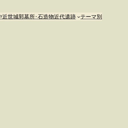
中近世城郭
墓所･石造物
近代遺跡
テーマ別