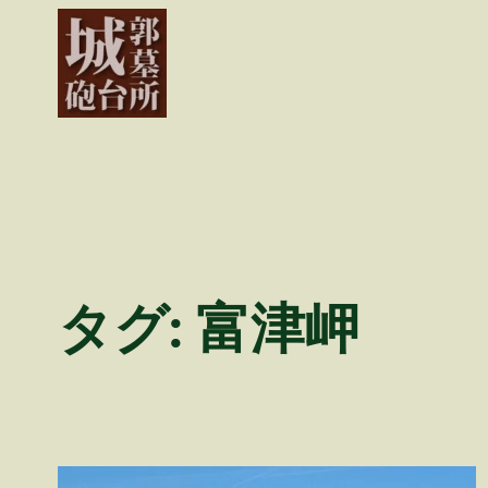
内
容
を
ス
キ
ッ
プ
タグ:
富津岬