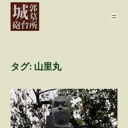
内
容
を
ス
キ
ッ
プ
タグ:
山里丸