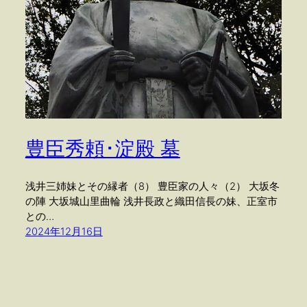
豊臣秀頼･淀殿 墓
浅井三姉妹とその縁者（8） 豊臣家の人々（2） 大坂冬
の陣 大坂城山里曲輪 浅井長政と織田信長の妹、正室市
との…
2024年12月16日