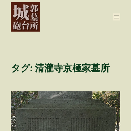
内
容
を
ス
キ
ッ
プ
タグ:
清瀧寺京極家墓所