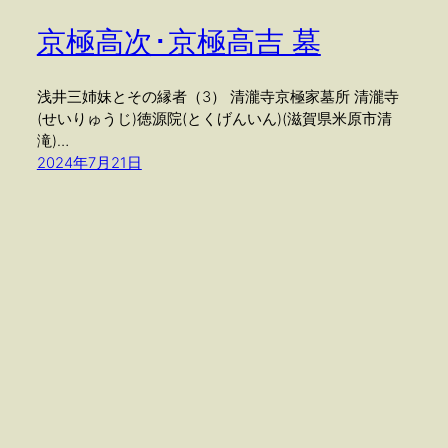
京極高次･京極高吉 墓
浅井三姉妹とその縁者（3） 清瀧寺京極家墓所 清瀧寺
(せいりゅうじ)徳源院(とくげんいん)(滋賀県米原市清
滝)…
2024年7月21日
さなだゆきむ
© 2024 yukimu sanada