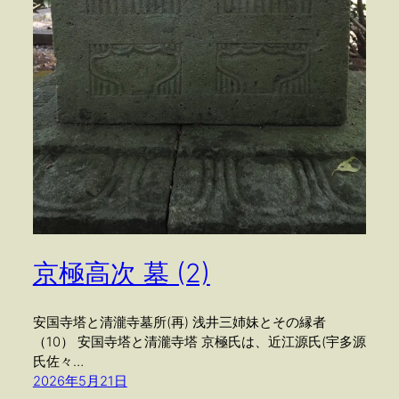
京極高次 墓 (2)
安国寺塔と清瀧寺墓所(再) 浅井三姉妹とその縁者
（10） 安国寺塔と清瀧寺塔 京極氏は、近江源氏(宇多源
氏佐々…
2026年5月21日