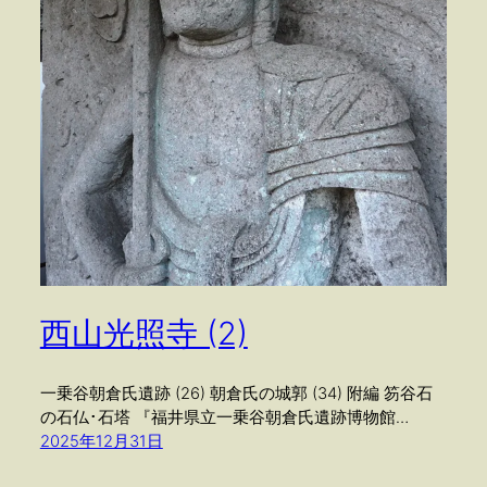
西山光照寺 (2)
一乗谷朝倉氏遺跡 (26) 朝倉氏の城郭 (34) 附編 笏谷石
の石仏･石塔 『福井県立一乗谷朝倉氏遺跡博物館…
2025年12月31日