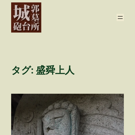
内
容
を
ス
キ
ッ
プ
タグ:
盛舜上人