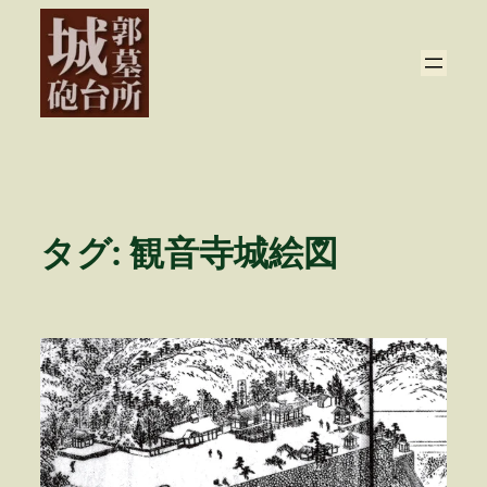
内
容
を
ス
キ
ッ
プ
タグ:
観音寺城絵図