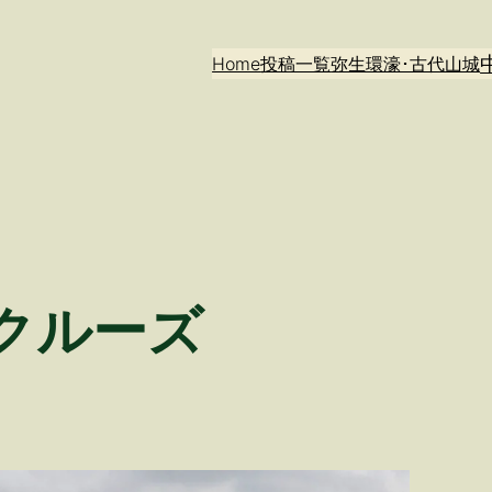
Home
投稿一覧
弥生環濠･古代山城
クルーズ