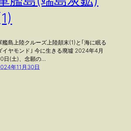
軍艦島(端島炭鉱)
(1)
軍艦島上陸クルーズ上陸顛末(1)と｢海に眠る
ダイヤモンド｣ 今に生きる廃墟 2024年4月
20日(土)、念願の…
2024年11月30日