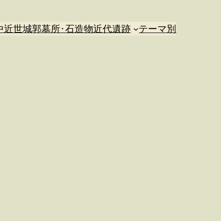
中近世城郭
墓所･石造物
近代遺跡
テーマ別