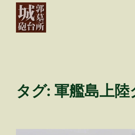
内
容
を
ス
キ
ッ
プ
タグ:
軍艦島上陸