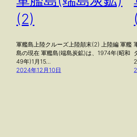
軍艦島(端島炭鉱)
(2)
軍艦島上陸クルーズ上陸顛末(2) 上陸編 軍艦
島の現在 軍艦島(端島炭鉱)は、1974年(昭和
49年)1月15…
2024年12月10日