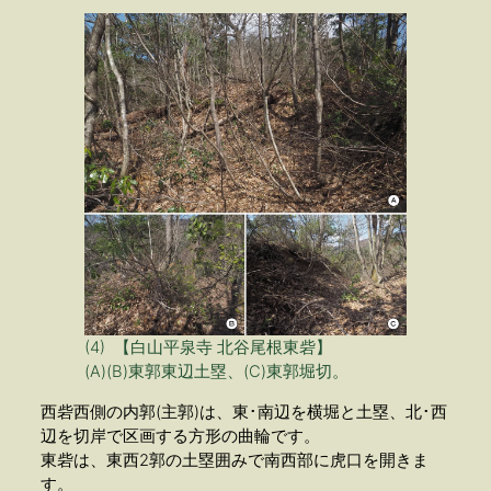
(4) 【白山平泉寺 北谷尾根東砦】
(A)(B)東郭東辺土塁、(C)東郭堀切。
西砦西側の内郭(主郭)は、東･南辺を横堀と土塁、北･西
辺を切岸で区画する方形の曲輪です。
東砦は、東西2郭の土塁囲みで南西部に虎口を開きま
す。