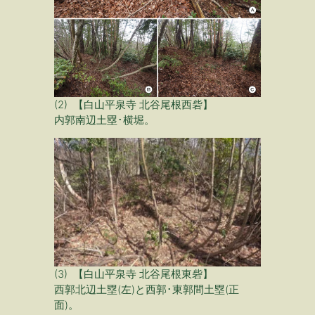
(2) 【白山平泉寺 北谷尾根西砦】
内郭南辺土塁･横堀。
(3) 【白山平泉寺 北谷尾根東砦】
西郭北辺土塁(左)と西郭･東郭間土塁(正
面)。