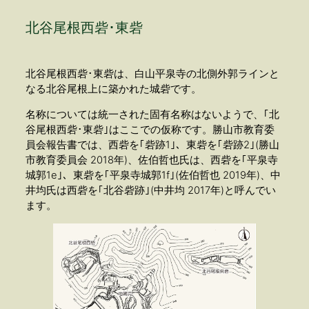
北谷尾根西砦･東砦
北谷尾根西砦･東砦は、白山平泉寺の北側外郭ラインと
なる北谷尾根上に築かれた城砦です。
名称については統一された固有名称はないようで、｢北
谷尾根西砦･東砦｣はここでの仮称です。勝山市教育委
員会報告書では、西砦を｢砦跡1｣、東砦を｢砦跡2｣(勝山
市教育委員会 2018年)、佐伯哲也氏は、西砦を｢平泉寺
城郭1e｣、東砦を｢平泉寺城郭1f｣(佐伯哲也 2019年)、中
井均氏は西砦を｢北谷砦跡｣(中井均 2017年)と呼んでい
ます。