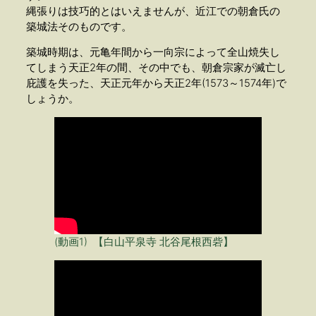
縄張りは技巧的とはいえませんが、近江での朝倉氏の
築城法そのものです。
築城時期は、元亀年間から一向宗によって全山焼失し
てしまう天正2年の間、その中でも、朝倉宗家が滅亡し
庇護を失った、天正元年から天正2年(1573～1574年)で
しょうか。
(動画1) 【白山平泉寺 北谷尾根西砦】