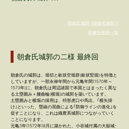
朝倉氏城郭 4
朝倉氏城郭 6
朝倉氏投稿一覧
朝倉氏城郭の二様 最終回
朝倉氏の城郭は、堀切と畝状空堀群(畝状竪堀)を特徴と
していますが、一部永禄年間から元亀年間(1570年～
1573年)に、朝倉氏は周辺諸国で本国とはまったく異な
る土塁囲み＋腰曲輪(横堀)の城郭を築いています。
土塁囲みと横堀の採用は、枡形虎口や馬出、｢横矢掛
け｣といった、塁線の屈曲による｢防御ラインの進化｣を
促すことになり、これは織豊系城郭につながっていく
ことになります。
元亀3年(1572年)8月に築かれた、小谷城付属の大嶽城･