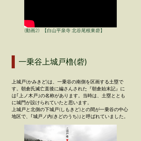
(動画2) 【白山平泉寺 北谷尾根東砦】
一乗谷上城戸櫓(砦)
上城戸(かみきど)は、一乗谷の南側を区画する土塁で
す。朝倉氏滅亡直後に編さんされた『朝倉始末記』に
は｢上ノ木戸｣の名称があります。当時は、土塁ととも
に城門が設けられていたと思います。
上城戸と北側の下城戸(しもきど)との間が一乗谷の中心
地区で、｢城戸ノ内(きどのうち)｣と呼ばれていました。