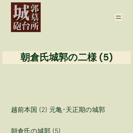
内
容
を
ス
キ
ッ
プ
朝倉氏城郭の二様 (5)
越前本国 (2) 元亀･天正期の城郭
朝倉氏の城郭 (5)