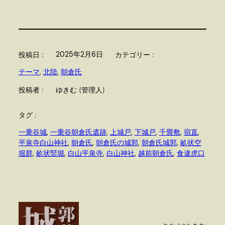
2025年2月6日
投稿日 :
カテゴリー :
テーマ
, 
北陸
, 
朝倉氏
投稿者 :
ゆきむ (管理人)
タグ :
一乗谷城
, 
一乗谷朝倉氏遺跡
, 
上城戸
, 
下城戸
, 
千畳敷
, 
宿直
, 
平泉寺白山神社
, 
朝倉氏
, 
朝倉氏の城郭
, 
朝倉氏城郭
, 
畝状空
堀群
, 
畝状竪堀
, 
白山平泉寺
, 
白山神社
, 
越前朝倉氏
, 
食違虎口