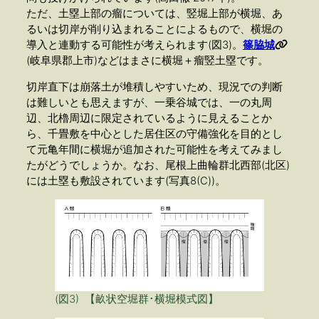
ただ、土塁上部の瘤については、竪堀上部が横堀、あ
るいは切岸が削り込まれることによるもので、横堀の
導入と連動する可能性が考えられます(図3)。
篠脇城
(岐阜県郡上市)などはまさに横堀＋瘤竪土塁です。
切岸直下は崩落土が堆積しやすいため、現況での判断
は難しいとも思えますが、一乗谷城では、一の丸周
辺、北櫓周辺に限定されているように見えることか
ら、千畳敷を中心とした居住区の守備強化を目的とし
て元亀年間に横堀が追加された可能性を考えてみまし
たがどうでしょうか。なお、尾根上曲輪群北西部(北区)
には土塁も敷設されています(写真8(C))。
(
図3) 【畝状空堀群･横堀模式図】