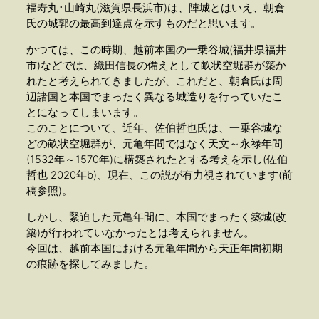
福寿丸･山崎丸(滋賀県長浜市)は、陣城とはいえ、朝倉
氏の城郭の最高到達点を示すものだと思います。
かつては、この時期、越前本国の一乗谷城(福井県福井
市)などでは、織田信長の備えとして畝状空堀群が築か
れたと考えられてきましたが、これだと、朝倉氏は周
辺諸国と本国でまったく異なる城造りを行っていたこ
とになってしまいます。
このことについて、近年、佐伯哲也氏は、一乗谷城な
どの畝状空堀群が、元亀年間ではなく天文～永禄年間
(1532年～1570年)に構築されたとする考えを示し(佐伯
哲也 2020年b)、現在、この説が有力視されています(前
稿参照)。
しかし、緊迫した元亀年間に、本国でまったく築城(改
築)が行われていなかったとは考えられません。
今回は、越前本国における元亀年間から天正年間初期
の痕跡を探してみました。