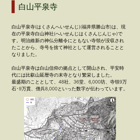
白山平泉寺
白山平泉寺(はくさんへいせんじ)(福井県勝山市)は、現
在の平泉寺白山神社(へいせんじはくさんじんじゃ)で
す。明治維新の神仏分離令にともない寺領が没収され
たことから、寺号を捨て神社として運営されることと
なりました。
白山平泉寺は白山信仰の拠点として開山され、平安時
代には比叡山延暦寺の末寺となり繁栄しました。
最盛期のこととして、48社、36堂、6,000坊、寺領9万
石･9万貫、僧兵8,000といった数字が伝わっています。