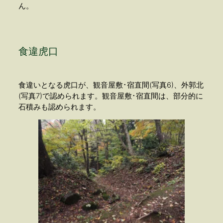
ん。
食違虎口
食違いとなる虎口が、観音屋敷･宿直間(写真6)、外郭北
(写真7)で認められます。観音屋敷･宿直間は、部分的に
石積みも認められます。