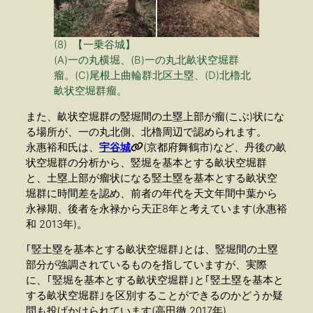
(8) 【一乗谷城】
(A)一の丸横堀、(B)一の丸北畝状空堀群
瘤。(C)尾根上曲輪群北区土塁、(D)北櫓北
畝状空堀群瘤。
また、畝状空堀群の竪堀間の土塁上部が瘤(こぶ)状にな
る場所が、一の丸北側、北櫓周辺で認められます。
永惠裕和氏は、
宇谷城
(京都府舞鶴市)など、丹後の畝
状空堀群の分析から、竪堀を基本とする畝状空堀群
と、土塁上部が瘤状になる竪土塁を基本とする畝状空
堀群に時間差を認め、前者の年代を天文年間中葉から
永禄期、後者を永禄から天正8年と考えています(永惠裕
和 2013年)。
｢竪土塁を基本とする畝状空堀群｣とは、竪堀間の土塁
部分が強調されているものを指していますが、実際
に、｢竪堀を基本とする畝状空堀群｣と｢竪土塁を基本と
する畝状空堀群｣を区別することができるのかどうか疑
問も投げかけられています(高田徹 2017年)。