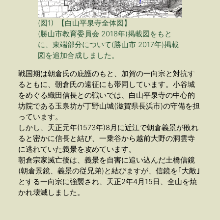
(図1) 【白山平泉寺全体図】
(勝山市教育委員会 2018年)掲載図をもと
に、東端部分について(勝山市 2017年)掲載
図を追加合成しました。
戦国期は朝倉氏の庇護のもと、加賀の一向宗と対抗す
るともに、朝倉氏の遠征にも帯同しています。小谷城
をめぐる織田信長との戦いでは、白山平泉寺の中心的
坊院である玉泉坊が丁野山城(滋賀県長浜市)の守備を担
っています。
しかし、天正元年(1573年)8月に近江で朝倉義景が敗れ
ると密かに信長と結び、一乗谷から越前大野の洞雲寺
に逃れていた義景を攻めています。
朝倉宗家滅亡後は、義景を自害に追い込んだ土橋信鏡
(朝倉景鏡、義景の従兄弟)と結びますが、信鏡を｢大敵｣
とする一向宗に強襲され、天正2年4月15日、全山を焼
かれ壊滅しました。