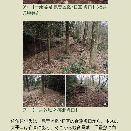
(6) 【一乗谷城 観音屋敷･宿直 虎口
】(福井
県福井市)
(7) 【一乗谷城 外郭北虎口】
佐伯哲也氏は、観音屋敷･宿直の食違虎口から、本来の
大手口は宿直にあり、そこから観音屋敷、千畳敷に向