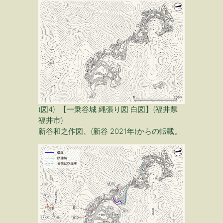
(
図4) 【一乗谷城 縄張り図 白図】(福井県
福井市)
新谷和之作図、(新谷 2021年)
からの転載
。