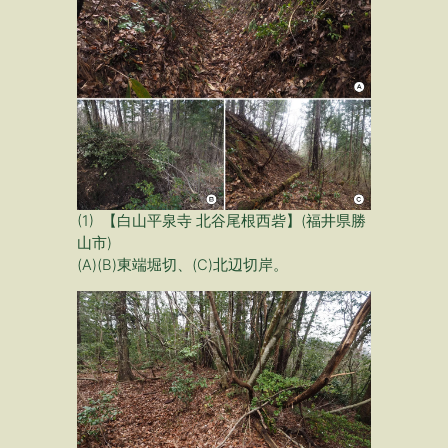
(1) 【白山平泉寺 北谷尾根西砦】(福井県勝
山市)
(A)(B)東端堀切、(C)北辺切岸。