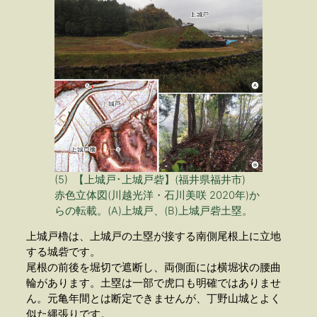
(5) 【上城戸･上城戸砦】(福井県福井市)
赤色立体図(川越光洋・石川美咲 2020年)か
らの転載。(A)上城戸、(B)上城戸砦土塁。
上城戸櫓は、上城戸の土塁が接する南側尾根上に立地
する城砦です。
尾根の前後を堀切で遮断し、両側面には横堀状の腰曲
輪があります。土塁は一部で虎口も明確ではありませ
ん。元亀年間とは断定できませんが、丁野山城とよく
似た縄張りです。