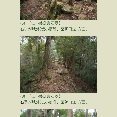
(5) 【伝小藤邸裏石塁】
右手が城外(伝小藤邸、薬師口道)方面。
(6) 【伝小藤邸裏石塁】
右
手が城外(伝小藤邸、薬師口道)方面。