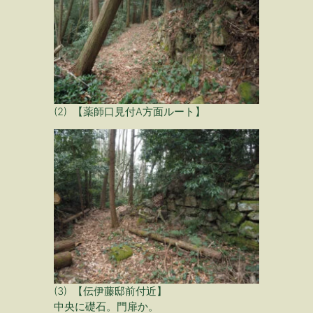
(2) 【薬師口見付A方面ルート】
(3) 【伝伊藤邸前付近】
中央に礎石。門扉か。