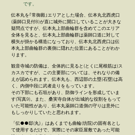
です。
伝本丸を｢常御殿｣エリアとした場合、伝本丸北西虎口
(薬師口見付B)が直に城外に開口していることが大きな
疑問点ですが、伝本丸上部曲輪群を含めてこのエリア
全体を見ると、伝本丸上部曲輪群は薬師口道に対して
横矢が掛かる構造になっており、伝本丸北西虎口は伝
本丸上部曲輪群の裏側に隠れた位置にあることがわか
ります。
観音寺城の防備は、全体的に見ると(とくに尾根筋は)ス
カスカですが、この主要部については、それなりの備
えが認められます。伝本丸も、西辺部の土塁(石塁)は高
く、内側中段に武者走りをもっています。
その下部にも石垣があり、防御ラインを形成していま
す(写真9)。また、桑実寺自体が出城的な役割をもって
いた可能性があり、伝本丸薬師口道側の守りは意外に
もしっかりしていたと思われます。
「伝●●邸(丸)」はあくまでも曲輪(坊院)の固有名とし
て使用するだけで、実際にその家臣屋敷であった可能