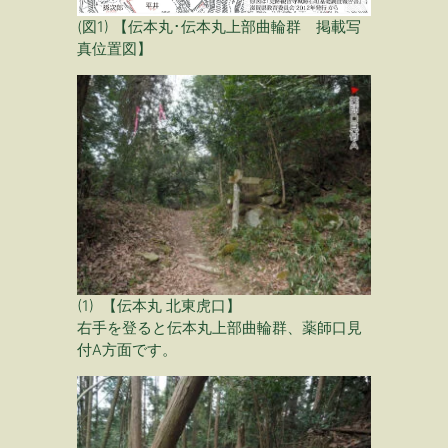
(図1) 【伝本丸･伝本丸上部曲輪群 掲載写
真位置図】
(1) 【伝本丸 北東虎口】
右手を登ると伝本丸上部曲輪群、薬師口見
付A方面です。