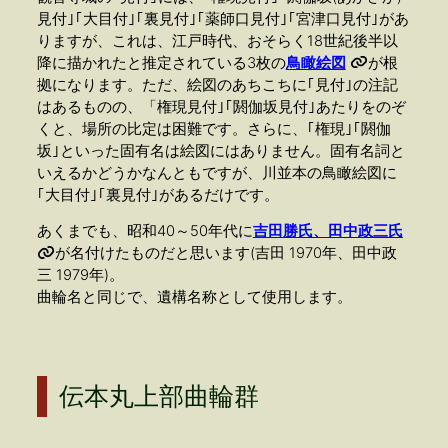
見付｣｢大目付｣｢裏見付｣｢薬師口見付｣｢宮津口見付｣があ
りますが、これは、江戸時代、おそらく18世紀後半以
降に描かれたと推定されている3枚の
鳥瞰絵図
が根
拠になります。ただ、絵図のあちこちに｢見付｣の注記
はあるものの、「権現見付｣｢閼伽坂見付｣あたりをのぞ
くと、場所の比定は困難です。さらに、｢権現｣｢閼伽
坂｣といった固有名は絵図にはありません。固有名詞と
いえるかどうかなんともですが、川並本の鳥瞰絵図に
｢大目付｣｢裏見付｣があるだけです。
あくまでも、昭和40～50年代に
吉田勝氏、田中政三氏
が名付けたものだと思います(吉田 1970年、田中政
三 1979年)。
曲輪名と同じで、遺構名称として使用します。
伝本丸上部曲輪群