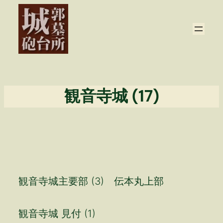
内
容
を
ス
キ
ッ
プ
観音寺城 (17)
観音寺城主要部 (3) 伝本丸上部
観音寺城 見付 (1)