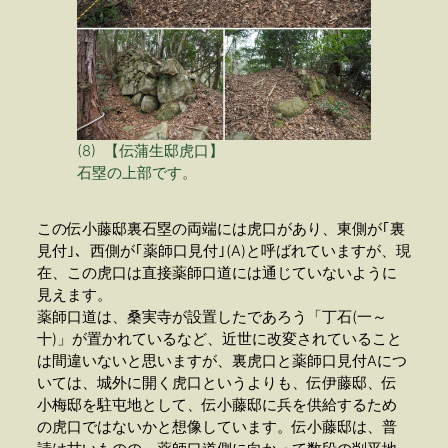
(8) 【伝蒲生邸虎口】
石塁の上部です。
この伝小藤邸裏石塁の両端には虎口があり、東側が｢裏
見付｣、西側が｢薬師口見付｣(A)と呼ばれていますが、現
在、この虎口は直接薬師口道には通じていないように
見えます。
薬師口道は、桑実寺が設置したであろう「丁石(一～
十)」が置かれているなど、近世に改変されていること
は間違いないと思いますが、裏虎口と薬師口見付Aにつ
いては、城外に開く虎口というよりも、伝伊藤邸、伝
小梅邸を駐屯地として、伝小藤邸に兵を供給するため
の虎口ではないかと想像しています。伝小藤邸は、普