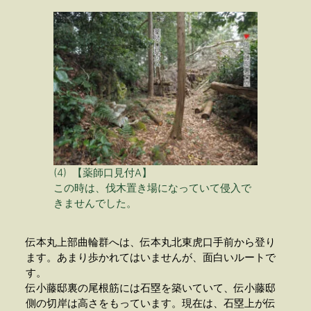
(4) 【薬師口見付A】
この時は、伐木置き場になっていて侵入で
きませんでした。
伝本丸上部曲輪群へは、伝本丸北東虎口手前から登り
ます。あまり歩かれてはいませんが、面白いルートで
す。
伝小藤邸裏の尾根筋には石塁を築いていて、伝小藤邸
側の切岸は高さをもっています。現在は、石塁上が伝