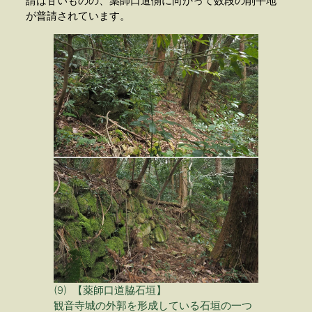
請は甘いものの、薬師口道側に向かって数段の削平地
が普請されています。
(9) 【薬師口道脇石垣】
観音寺城の外郭を形成している石垣の一つ