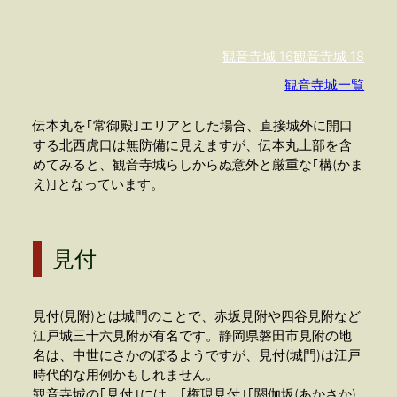
観音寺城 16
観音寺城 18
観音寺城一覧
伝本丸を｢常御殿｣エリアとした場合、直接城外に開口
する北西虎口は無防備に見えますが、伝本丸上部を含
めてみると、観音寺城らしからぬ意外と厳重な｢構(かま
え)｣となっています。
見付
見付(見附)とは城門のことで、赤坂見附や四谷見附など
江戸城三十六見附が有名です。静岡県磐田市見附の地
名は、中世にさかのぼるようですが、見付(城門)は江戸
時代的な用例かもしれません。
観音寺城の｢見付｣には、｢権現見付｣｢閼伽坂(あかさか)