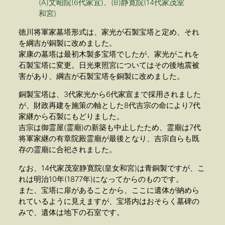
(A)文昭院(6代家宜)、(B)静寛院(14代家茂室
和宮)
徳川将軍家墓塔形式は、家光が石製宝塔と定め、それ
を綱吉が銅製に改めました。
家康の墓塔は最初木製多宝塔でしたが、家光がこれを
石製宝塔に変更。日光東照宮についてはその後地震被
害があり、綱吉が石製宝塔を銅製に改めました。
銅製宝塔は、3代家光から6代家宣まで採用されました
が、財政再建を施策の軸とした8代吉宗の命により7代
家継から石製にもどりました。
吉宗は御霊屋(霊廟)の新築も中止したため、霊廟は7代
将軍家継の有章院殿霊廟が最後となり、吉宗自らも既
存の霊廟に合祀されました。
なお、14代家茂室静寛院(皇女和宮)は青銅製ですが、こ
れは明治10年(1877年)になってからのものです。
また、宝塔に扉があることから、ここに遺体が納めら
れているように見えますが、宝塔内はおそらく墓碑の
みで、遺体は地下の石室です。