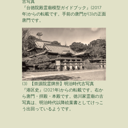
古写真
『台徳院殿霊廟模型ガイドブック』(2017
年)からの転載です。手前の唐門が(3)の正面
唐門です。
(3) 【崇源院霊牌所】明治時代古写真
『港区史』(2021年)からの転載です。右か
ら唐門・拝殿・本殿です。徳川家霊廟の古
写真は、明治時代以降絵葉書としてけっこ
う出回っているようです。