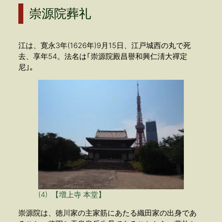
崇源院葬礼
江は、寛永3年(1626年)9月15日、江戸城西の丸で死
去、享年54。法名は｢崇源院殿昌譽和興仁淸大禪定
尼｣。
(4) 【増上寺 本堂】
崇源院は、徳川家の主家筋にあたる織田家の出身であ