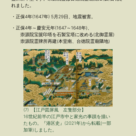
れました。
・正保4年(1647年) 5月29日、地震被害。
・正保4年～慶安元年(1647～1648年)、
崇源院宝篋印塔を石製宝塔に改める(北御霊屋)
崇源院霊牌所再建(本堂南、台徳院霊廟隣地)
(7) 【江戸図屏風 左隻部分】
16世紀前半の江戸市中と家光の事蹟を描い
たもの。『港区史』(2021年)から転載(一部
加筆)しました。