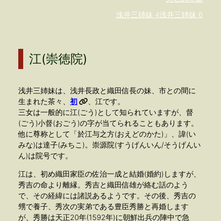
浅井三姉妹 4
浅井三姉妹 6
江(崇徳院)
浅井三姉妹は、浅井長政と織田信長の妹、市との間に
生まれた茶々、
初
、江です。
三女は一般的に江(ごう)として知られていますが、督
(ごう)小督(おごう)の字が当てられることもあります。
他に尊称として「於江与之方(おえどのかた)」、諱(い
みな)は達子(みちこ)。崇源院(すうげんいん/そうげんい
ん)は院号です。
江は、初め織田家臣の佐治一成と結婚(婚約)しますが、
秀吉の命より離縁。秀吉と織田信雄が絡む話のよう
で、その経緯には諸説あるようです。その後、秀吉の
甥で養子、秀次の実弟である豊臣秀勝と再婚します
が、秀勝は天正20年(1592年)に朝鮮出兵の陣中で急