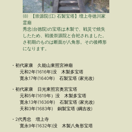
(8) 【崇源院(江) 石製宝塔】増上寺徳川家
霊廟
秀忠(台徳院)の宝塔は木製で、戦災で焼失
したため、戦後崇源院と合祀されました。
さ初期のものは断面が八角形。その後樽形
になります。
・初代家康 久能山東照宮神廟
元和2年(1616年)没 木製多宝塔
寛永17年(1640年) 石製宝塔 (家光改)
・初代家康 日光東照宮奥宮宝塔
元和5年(1619年）没 木製多宝塔
寛永13年(1636年) 石製宝塔 (家光改)
天和3年(1683年) 銅製宝塔 (綱吉改)
・2代秀忠 増上寺
寛永9年(1632年)没 木製八角形宝塔