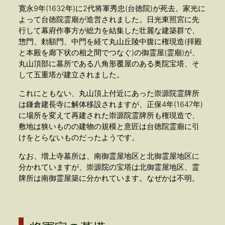
寛永9年(1632年)に2代将軍秀忠(台徳院)が死去。家光に
よって台徳院霊廟が造営されました。日光東照宮に先
行して幕府作事方が総力を結集した壮麗な建築群で、
惣門、勅額門、中門を経て丸山丘陵中腹に権現造(拝殿
と本殿を廊下状の相之間でつなぐ)の御霊屋(霊廟)が、
丸山頂部に墓所である八角形覆屋のある奥院宝塔、そ
して五重塔が建立されました。
これにともない、丸山頂上付近にあった崇源院霊牌所
は鎌倉建長寺に解体移設されますが、正保4年(1647年)
に場所を変えて再建された崇源院霊牌所も権現造で、
敷地は狭いものの建物の規模と意匠は台徳院霊廟に引
けをとらないものだったようです。
なお、増上寺墓所は、南御霊屋地区と北御霊屋地区に
分かれていますが、崇源院の宝塔は北御霊屋地区、霊
牌所は南御霊屋築に分かれています。なぜかは不明。