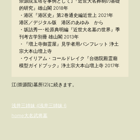
崇源院宝塔を事例として｣『近世大名葬制の基礎
的研究』雄山閣 2018年
・港区『港区史』第2巻通史編近世上 2021年
港区／デジタル版 港区のあゆみ から
・坂詰秀一･松原典明編『近世大名墓の世界』季
刊考古学別冊 雄山閣 2013年
・『増上寺御霊屋』見学者用パンフレット 浄土
宗大本山増上寺
・ウイリアム・コールドレイク『台徳院殿霊廟
模型ガイドブック』浄土宗大本山増上寺 2017年
江(崇源院)墓所(2)に続きます。
浅井三姉妹 4
浅井三姉妹 6
home
大名武将墓