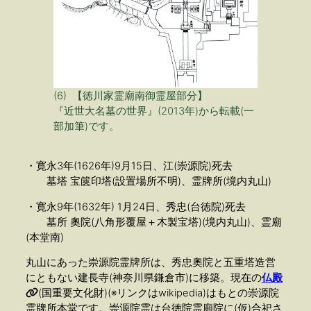
(6) 【徳川家霊廟南御霊屋部分】
『近世大名墓の世界』(2013年)から転載(一
部加筆)です。
・寛永3年(1626年)9月15日、江(崇源院)死去
墓塔 宝篋印塔(設置場所不明)、霊牌所(境内丸山)
・寛永9年(1632年) 1月24日、秀忠(台徳院)死去
墓所 奧院(八角形覆屋＋木製宝塔)(境内丸山)、霊廟
(本堂南)
丸山にあった崇源院霊牌所は、秀忠奧院と五重塔造営
にともない建長寺(神奈川県鎌倉市)に移築。現在の
仏殿
(国重要文化財)(※リンクはwikipedia)はもとの崇源院
霊牌所本堂です。崇源院霊は台徳院霊廟院に(仮)合祀さ