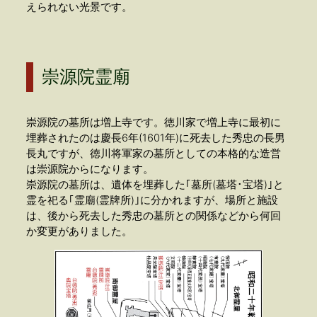
えられない光景です。
崇源院霊廟
崇源院の墓所は増上寺です。徳川家で増上寺に最初に
埋葬されたのは慶長6年(1601年)に死去した秀忠の長男
長丸ですが、徳川将軍家の墓所としての本格的な造営
は崇源院からになります。
崇源院の墓所は、遺体を埋葬した｢墓所(墓塔･宝塔)｣と
霊を祀る｢霊廟(霊牌所)｣に分かれますが、場所と施設
は、後から死去した秀忠の墓所との関係などから何回
か変更がありました。