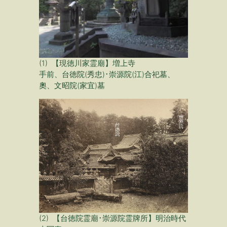
(1) 【現徳川家霊廟】増上寺
手前、台徳院(秀忠)･崇源院(江)合祀墓、
奧、文昭院(家宜)墓
(2) 【台徳院霊廟･崇源院霊牌所】明治時代