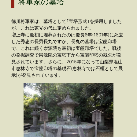
将軍家の墓塔
徳川将軍家は、墓塔として｢宝塔形式｣を採用しました
が、これは家光の代に定められました。
増上寺に最初に埋葬されたのは慶長6年(1601年)に死去
した秀忠の長男長丸ですが、長丸の墓塔は宝篋印塔
で、これに続く崇源院も最初は宝篋印塔でした。戦後
の発掘調査で崇源院の宝塔下から宝篋印塔の残欠が発
見されています。さらに、2015年になって山梨県塩山
市恵林寺で宝篋印塔の基礎石(恵林寺では石櫃として展
示)が発見されています。