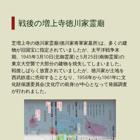
戦後の増上寺徳川家霊廟
芝増上寺の徳川家霊廟(徳川家将軍家墓所)は、多くの建
物が旧国宝に指定されていましたが、太平洋戦争末
期、1945年3月10日(北御霊屋)と5月25日(南御霊屋)の
東京大空襲で大部分の建物を焼失してしまいました。
戦後しばらく放置されていましたが、徳川家が土地を
西武鉄道に売却することなり、1958年から1961年に文
化財保護委員会(文化庁の前身)が中心となって発掘調査
が行われました。