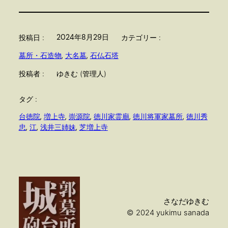
2024年8月29日
投稿日 :
カテゴリー :
墓所・石造物
, 
大名墓
, 
石仏石塔
投稿者 :
ゆきむ (管理人)
タグ :
台徳院
, 
増上寺
, 
崇源院
, 
徳川家霊廟
, 
徳川将軍家墓所
, 
徳川秀
忠
, 
江
, 
浅井三姉妹
, 
芝増上寺
さなだゆきむ
© 2024 yukimu sanada