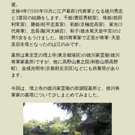
逝。
文禄4年(1595年)9月に江戸幕府2代将軍となる徳川秀忠
と3度目の結婚をします。千姫(豊臣秀頼室)、珠姫(前田
利常室)、勝姫(松平忠直室)、初姫(京極忠高室)、家光(3
代将軍)、忠長(駿河大納言)、和子(後水尾天皇中宮)の2
男5女をもうけました。徳川将軍家で正室が将軍･天皇
皇后生母となったのは江のみです。
墓所は東京芝の増上寺(東京都港区)の徳川家霊廟(徳川
将軍家墓所)ですが、他に高野山奧之院(和歌山県高野
町)、金戒光明寺(京都府左京区)などにも供養塔があり
ます。
今回は、増上寺の徳川家霊廟の崇源院墓所と、徳川将
軍家の墓塔について少しまとめてみました。