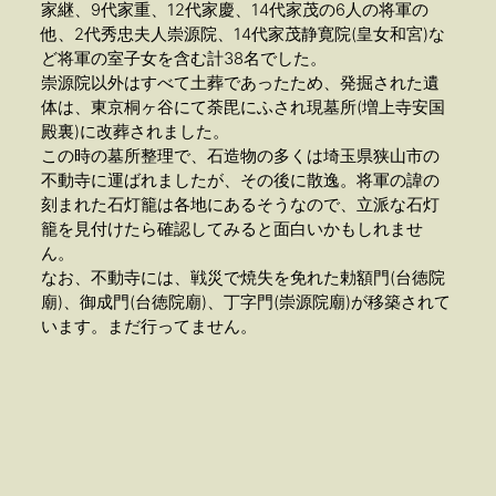
家継、9代家重、12代家慶、14代家茂の6人の将軍の
他、2代秀忠夫人崇源院、14代家茂静寛院(皇女和宮)な
ど将軍の室子女を含む計38名でした。
崇源院以外はすべて土葬であったため、発掘された遺
体は、東京桐ヶ谷にて荼毘にふされ現墓所(増上寺安国
殿裏)に改葬されました。
この時の墓所整理で、石造物の多くは埼玉県狭山市の
不動寺に運ばれましたが、その後に散逸。将軍の諱の
刻まれた石灯籠は各地にあるそうなので、立派な石灯
籠を見付けたら確認してみると面白いかもしれませ
ん。
なお、不動寺には、戦災で焼失を免れた勅額門(台徳院
廟)、御成門(台徳院廟)、丁字門(崇源院廟)が移築されて
います。まだ行ってません。