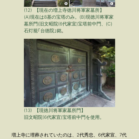
(12) 【現在の増上寺徳川将軍家墓所】
(A)現在は8基の宝塔のみ。(B)現徳川将軍家
墓所門(旧文昭院(6代家宜)宝塔前中門、(C)
石灯籠｢台徳院｣銘
。
(13) 【現徳川将軍家墓所門】
旧文昭院(6代家宜)宝塔前中門を使用。
増上寺に埋葬されていたのは、2代秀忠、6代家宣、7代