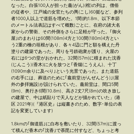
なった。白張100人が担った龕(がん)(棺)の列は、僧俗
の従者や、江戸城の女官たちの輿(こし)60挺など、参列
者1000人以上で道筋を埋めた。1間(約1.8m、以下本節
のメートル法表記はすべて概数)ごとに、在府の諸大名
家からの警衛、その外側をさらに足軽が守った。｢御火
屋｣のまわりは60間(108m)4方と100間(180m)4方とい
う2重の檜の垣根があり、各々4辺に門と額を構えた丹
塗りの建築であった。周りを弓鉄砲衆が護り、火屋の
右には6つの堂がおかれた。32間(57m)に積まれた沈香
(じんこう)(香木)に火を放つと｢香烟(こうえん)、十丁
(1090m余りに及べり｣という光景であった。また道筋
の右手には、葬送のために｢龕前堂(がんぜんどう)｣(屋
外の参拝施設)が設けられていた。龕前堂は、間口5間
(9m)、奥行き6間(10.8m)、高さ2丈7尺(8m)の吹き放し
の建屋で、中は紙貼りで天人などが描かれていた」(港
区 2021年)(『港区史』は縦書きのため、数字･単位の表
記を変更しています)
1.8kmの｢御道筋｣に白布を敷いたり、32間(57m)に渡っ
て積んだ香木の｢沈香｣で荼毘に付すなど、ちょっと考