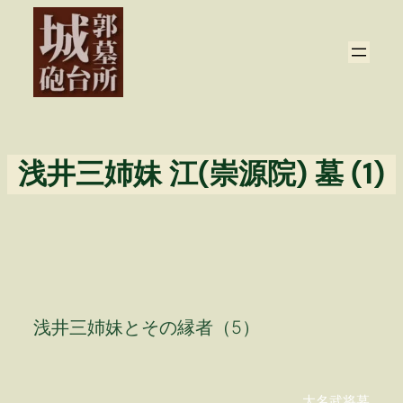
内
容
を
ス
キ
ッ
プ
浅井三姉妹 江(崇源院) 墓 (1)
浅井三姉妹とその縁者（5）
大名武将墓