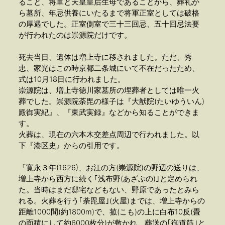
ること、将軍と天皇皇后生母であることから、葬礼か
ら墓所、年忌供養にいたるまで将軍正室としては破格
の厚遇でした。正室側室で三十三回忌、五十回忌法要
が行われたのは崇源院だけです。
死去当日、遺体は増上寺に移されました。ただ、秀
忠、家光はこの時京都二条城にいて不在だったため、
式は10月18日に行われました。
崇源院は、増上寺徳川家墓所の埋葬者としては唯一火
葬でした。崇源院荼毘の様子は『大猷院(たいゆういん)
殿御実紀』、『東武実録』などから知ることができま
す。
火葬は、現在の六本木交差点周辺で行われました。以
下『港区史』からの引用です。
「寛永３年(1626)、お江の方(崇源院)の野辺の送りは、
増上寺から西方に続く｢浅布野(あざぶの)｣と定められ
た。当時はまだ邸宅などもない、野原であったとみら
れる。火葬を行う｢荼毘屋｣(火屋)までは、増上寺からの
距離1000間(約1800m)で、菰(こも)の上に白布10反(畳
の面積にして約6000枚分)が敷かれ、葬送の｢御道筋｣と