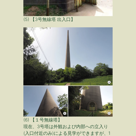
(5) 【3号無線塔 出入口】
(6) 【１号無線塔】
現在、3号塔は外観および内部への立入り
(入口付近のみ)による見学ができますが、1