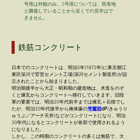
号塔は外観のみ、2号塔については、民有地
と隣接していることから近くでの見学はで
きません。
鉄筋コンクリート
日本でのコンクリートは、明治5年(1872年)に東京都江
東区深川で官営セメント工場(深川セメント製造所)が設
立されたことから始まりました。
明治期後半から大正・昭和期の建造物は、木造をのぞ
くと煉瓦からコンクリートへ移行していきます。旧陸
軍の要塞では、明治20年代前半までは煉瓦＋石積でし
たが、明治20年代後半から掩体壕の
穹窿部
(きゅうり
ゅうぶ／アーチ天井)などがコンクリートになり、明治
30年代になるとコンクリートが各部で使用されるよう
になりました。
しかし、この時期のコンクリートの多くは無筋で、大