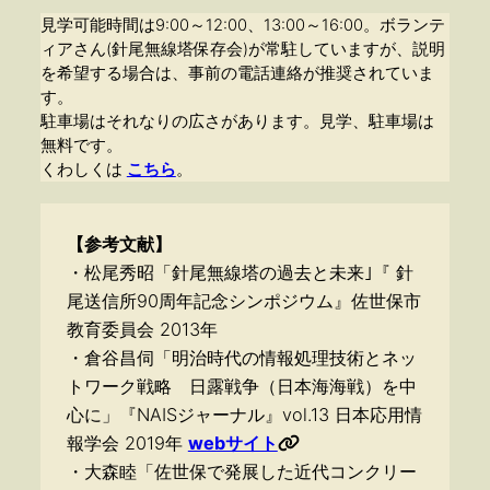
見学可能時間は9:00～12:00、13:00～16:00。ボランテ
ィアさん(針尾無線塔保存会)が常駐していますが、説明
を希望する場合は、事前の電話連絡が推奨されていま
す。
駐車場はそれなりの広さがあります。見学、駐車場は
無料です。
くわしくは
こちら
。
【参考文献】
・松尾秀昭「針尾無線塔の過去と未来｣『 針
尾送信所90周年記念シンポジウム』佐世保市
教育委員会 2013年
・倉谷昌伺「明治時代の情報処理技術とネッ
トワーク戦略 日露戦争（日本海海戦）を中
心に」『NAISジャーナル』vol.13 日本応用情
報学会 2019年
webサイト
・大森睦「佐世保で発展した近代コンクリー