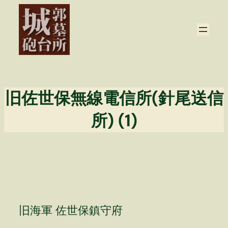
内
容
を
ス
キ
ッ
プ
旧佐世保無線電信所(針尾送信
所) (1)
旧海軍 佐世保鎮守府