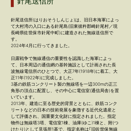
針尾送信所
針尾送信所(はりおそうしんじょ)は、旧日本海軍によっ
て大村湾の入口にある針尾島(旧東彼杵郡崎針尾村／現
長崎県佐世保市針尾中町)に建造された無線送信所で
す。
2024年4月に行ってきました。
日露戦争で無線通信の重要性を認識した海軍によっ
て、日本周辺の通信網の基幹施設として計画された長
波無線電信所のひとつで、大正7年(1918年)に着工、大
正11年(1922年)に完成しました。
3基の鉄筋コンクリート製の無線塔を一辺300mの正三
角形の頂点に配置し、その中心に電信室(通信局舎)を置
いています。
2013年、建造に至る歴史的背景とともに、鉄筋コンク
リートなどの日本の技術発展を象徴する近代化遺産と
して評価され、国重要文化財に指定されました。指定
物件は無線塔3塔、電信室1棟、油庫(ゆこ)1棟と、附(つ
けたり)として見張所1基で、指定名称は｢旧佐世保無線