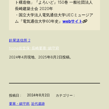
ト構造物」『よろいど』150巻 一般社団法人
長崎建築士会 2020年
・国立大学法人電気通信大学UECミュージア
ム『電気通信大学60年史』
webサイト
針尾送信所 2
home
佐世保･長崎
要塞･鎮守府
2024年4月現地、2025年8月2日投稿。
2024年8月2日
投稿日 :
カテゴリー :
要塞・鎮守府
, 
近代遺跡