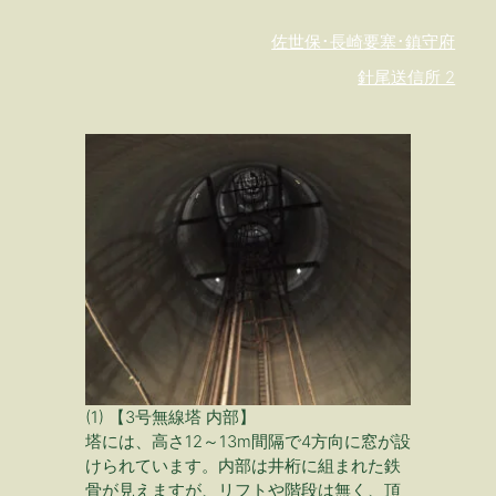
佐世保･長崎
要塞･鎮守府
針尾送信所 2
(1) 【3号無線塔 内部】
塔には、高さ12～13m間隔で4方向に窓が設
けられています。内部は井桁に組まれた鉄
骨が見えますが、リフトや階段は無く、頂