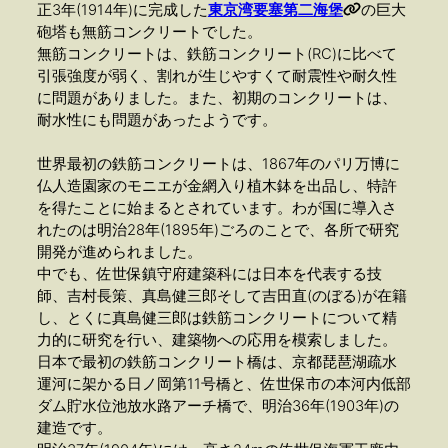
正3年(1914年)に完成した
東京湾要塞第二海堡
の巨大
砲塔も無筋コンクリートでした。
無筋コンクリートは、鉄筋コンクリート(RC)に比べて
引張強度が弱く、割れが生じやすくて耐震性や耐久性
に問題がありました。また、初期のコンクリートは、
耐水性にも問題があったようです。
世界最初の鉄筋コンクリートは、1867年のパリ万博に
仏人造園家のモニエが金網入り植木鉢を出品し、特許
を得たことに始まるとされています。わが国に導入さ
れたのは明治28年(1895年)ごろのことで、各所で研究
開発が進められました。
中でも、佐世保鎮守府建築科には日本を代表する技
師、吉村長策、真島健三郎そして吉田直(のぼる)が在籍
し、とくに真島健三郎は鉄筋コンクリートについて精
力的に研究を行い、建築物への応用を模索しました。
日本で最初の鉄筋コンクリート橋は、京都琵琶湖疏水
運河に架かる日ノ岡第11号橋と、佐世保市の本河内低部
ダム貯水位池放水路アーチ橋で、明治36年(1903年)の
建造です。