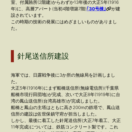
室、付属賄所(2階建)からわずか13年後の大正5年(1916
年)に、高層アパート(当初4階増築7階)
｢30号棟｣
が建
設されています。
この時期の技術の発展にはめざましいものがありまし
た。
針尾送信所建設
海軍では、日露戦争後に3か所の無線局を計画しまし
た。
大正5年(1916年)にまず船橋送信所(無線電信所)(千葉県
船橋市現行田団地)が完成、次いで大正8年(1919年)に台
湾の鳳山送信所(台湾高雄市)が完成しました。
船橋と鳳山の主塔はともに高さ200mの鉄塔で、鳳山送
信所の建設は佐世保鎮守府が担当しました。
しかし、最後に着工した針尾送信所(大正7年着工、大正
11年完成)については、鉄筋コンクリート製です。これ