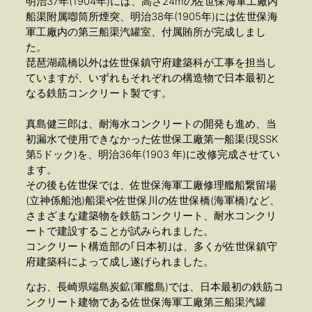
明治37年(1904年)には、高さ24mの佐世保海軍工廠内
船渠附属喞筒所煙突、明治38年(1905年)には佐世保海
軍工廠内の第三船渠汽罐室、付属賄所が完成しまし
た。
琵琶湖疏橋以外は佐世保鎮守府建築科が工事を担当し
ていますが、いずれもそれぞれの構造物で日本最初と
なる鉄筋コンクリート製です。
真島健三郎は、耐海水コンクリートの開発も進め、当
初漏水で使用できなかった佐世保工廠第一船渠(現SSK
第5ドック)を、明治36年(1903 年)に改修完成させてい
ます。
その後も佐世保では、佐世保海軍工廠修理艦船繋留場
(立神係船池)船渠や佐世保川の佐世保橋(海軍橋)など、
さまざまな建築物を鉄筋コンクリート、耐水コンクリ
ートで建設することが試みられました。
コンクリート構造部の｢日本初｣は、多くが佐世保鎮守
府建築科によって成し遂げられました。
なお、長崎県端島炭鉱(軍艦島)では、日本最初の鉄筋コ
ンクリート建物である佐世保海軍工廠第三船渠汽罐