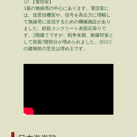
(2) 【電信室】
3基の無線塔の中心にあります。電信室に
は、送受信機室や、信号を高出力に増幅し
て無線塔に送信するための機械施設があり
ました。鉄筋コンクリート表面石張りで
す。2階建てですが、戦争末期、耐爆対策と
して前面1階部分が埋められました。(B)(C)
の建物前の芝生は埋め土です。