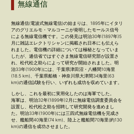
無線通信
無線通信(電波式無線電信)の始まりは、1895年にイタリ
アのグリエルモ・マルコーニが発明したモールス信号
による無線電信機です。この発見は明治30年(1897年)5
月に雑誌エレクトリシャンに掲載され日本にも伝えら
れました。電信機の詳細については極秘となっていま
したが、逓信省ではすぐさま無線電信研究部が設置さ
れ、松代松之助らによって研究が開始されました。明
治33年(1900年)には、千葉県津田沼・八幡間10海里
(18.5 km)、千葉県船橋・神奈川県大津間34海里(63
km)の通信試験を行い、いずれも成功を収めています。
しかし、これを最初に実用化したのは海軍でした。
海軍は、明治32年(1899年)2月に無線電信調査委員会を
設置し、松代松之助を招聘して研究開発を進めまし
た。明治33年(1900年)には三四式無線電信機を完成さ
せ、艦船間40海里(74 km)、陸上と艦船間70海里(約130
km)の通信を成功させました。