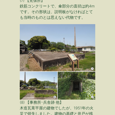
(7) 【見張所】
鉄筋コンクリートで、傘部分の直径は約4m
です。その形状は、説明板がなければとて
も当時のものとは思えない代物です。
(8) 【事務所･兵舎跡 他】
木造瓦葺平屋の建物でしたが、1951年の火
災で焼失しました。建物の基礎と井戸が残