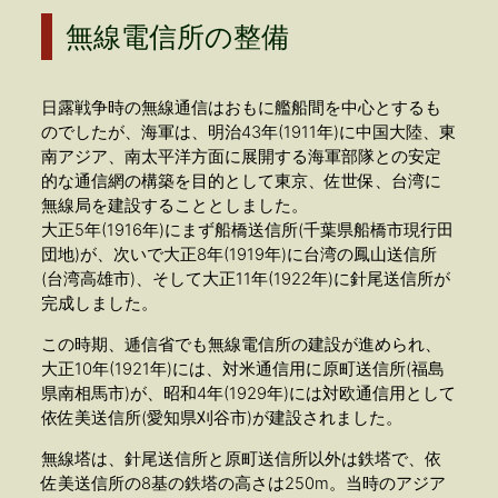
無線電信所の整備
日露戦争時の無線通信はおもに艦船間を中心とするも
のでしたが、海軍は、明治43年(1911年)に中国大陸、東
南アジア、南太平洋方面に展開する海軍部隊との安定
的な通信網の構築を目的として東京、佐世保、台湾に
無線局を建設することとしました。
大正5年(1916年)にまず船橋送信所(千葉県船橋市現行田
団地)が、次いで大正8年(1919年)に台湾の鳳山送信所
(台湾高雄市)、そして大正11年(1922年)に針尾送信所が
完成しました。
この時期、逓信省でも無線電信所の建設が進められ、
大正10年(1921年)には、対米通信用に原町送信所(福島
県南相馬市)が、昭和4年(1929年)には対欧通信用として
依佐美送信所(愛知県刈谷市)が建設されました。
無線塔は、針尾送信所と原町送信所以外は鉄塔で、依
佐美送信所の8基の鉄塔の高さは250m。当時のアジア