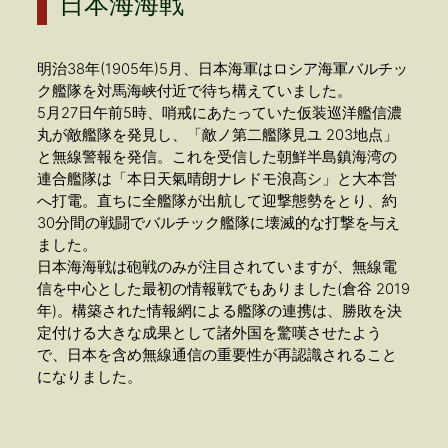
日本海海戦
明治38年(1905年)5月、日本海軍はロシア海軍バルチッ
ク艦隊を対馬海峡付近で待ち構えていました。
5月27日午前5時、哨戒にあたっていた仮装巡洋艦信濃
丸が敵艦隊を発見し、「敵ノ第二艦隊見ユ 203地点」
と無線警報を発信。これを受信した朝鮮半島鎮海湾の
連合艦隊は「本日天氣晴朗ナレドモ浪髙シ」と大本営
へ打電。直ちに全艦隊が出航して迎撃態勢をとり、約
30分間の戦闘でバルチック艦隊に壊滅的な打撃を与え
ました。
日本海海戦は砲戦のみが注目されていますが、無線電
信を中心とした最初の情報戦でもありました(倉谷 2019
年)。構築された情報網による艦隊の連携は、勝敗を決
定付ける大きな成果として諸外国を驚嘆させたよう
で、日本を含め無線通信の重要性が再認識されること
になりました。