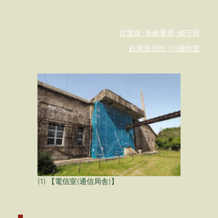
佐世保･長崎
要塞･鎮守府
針尾送信所 1
川棚魚雷
(1) 【電信室(通信局舎)】