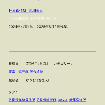
針尾送信所 1
川棚魚雷
home
佐世保･長崎
要塞･鎮守府
2024年4月現地、2025年8月2日投稿。
2024年8月2日
投稿日 :
カテゴリー :
要塞・鎮守府
, 
近代遺跡
投稿者 :
ゆきむ (管理人)
タグ :
佐世保無線電信所
, 
佐世保鎮守府
, 
無線塔
, 
針尾送信所