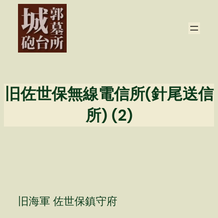
内
容
を
ス
キ
ッ
プ
旧佐世保無線電信所(針尾送信
所) (2)
旧海軍 佐世保鎮守府