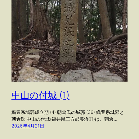
中山の付城 (1)
織豊系城郭成立期 (4) 朝倉氏の城郭 (36) 織豊系城郭と
朝倉氏 中山の付城(福井県三方郡美浜町)は、朝倉…
2026年4月21日