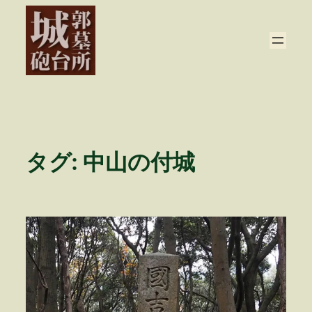
内
容
を
ス
キ
ッ
プ
タグ:
中山の付城