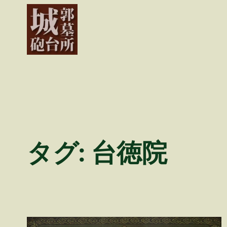
内
容
を
ス
キ
ッ
プ
タグ:
台徳院