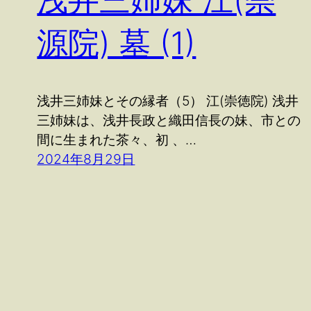
浅井三姉妹 江(崇
源院) 墓 (1)
浅井三姉妹とその縁者（5） 江(崇徳院) 浅井
三姉妹は、浅井長政と織田信長の妹、市との
間に生まれた茶々、初 、…
2024年8月29日