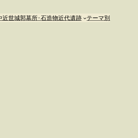
中近世城郭
墓所･石造物
近代遺跡
テーマ別