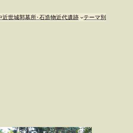
中近世城郭
墓所･石造物
近代遺跡
テーマ別