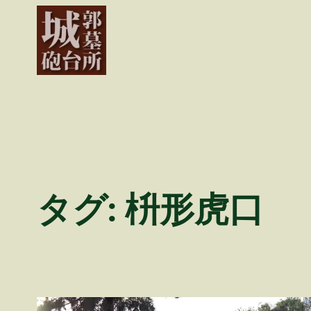
内
容
を
ス
キ
ッ
プ
タグ:
枡形虎口