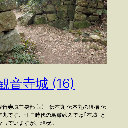
観音寺城 (16)
観音寺城主要部 (2) 伝本丸 伝本丸の遺構 伝
本丸です。江戸時代の鳥瞰絵図では｢本城｣と
なっていますが、現状…