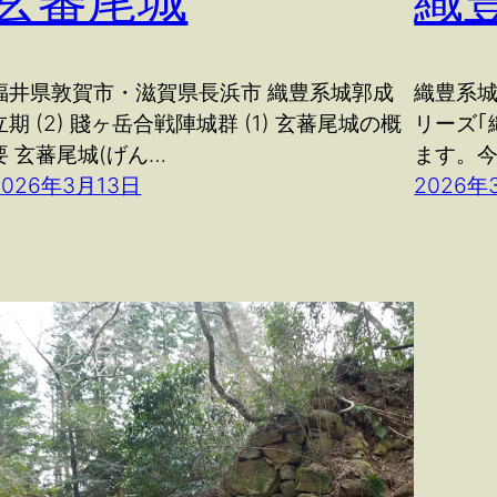
玄蕃尾城
織
福井県敦賀市・滋賀県長浜市 織豊系城郭成
織豊系城
立期 (2) 賤ヶ岳合戦陣城群 (1) 玄蕃尾城の概
リーズ｢
要 玄蕃尾城(げん…
ます。
2026年3月13日
2026年